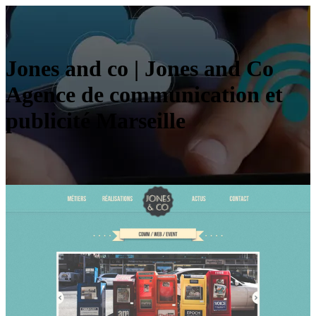
Jones and co | Jones and Co
Agence de com­munica­tion et
publicité Marseille